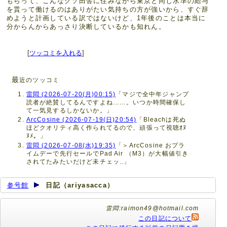
もらって、こんなクソ田舎に住みながら東京と同じ水準の給与
を貰って働けるのはありがたい気持ちの方が強いから、すぐ辞
めようと計画している訳ではないけど、1年後のことは本当に
分からんからあっさり決断しているかも知れん。
[
ツッコミを入れる
]
最
近のツッコミ
雷悶 (2026-07-20(月)00:15)
「マジで全中年ジャンプ
読者が絶賛してるんですよね……。いつか時間確保し
て一気見するしかないか。」
ArcCosine (2026-07-19(日)20:54)
「Bleachは死ぬ
ほどクオリティ高く作られてるので、頑張って視聴ｵﾇ
ﾇﾒ。」
雷悶 (2026-07-08(水)19:35)
「＞ArcCosine おプラ
イムデーで先行セールでPad Air （M3）が大幅値引き
されてたみたいだけど未チェッ..」
参号館
日記（ariyasacca）
雷悶:raimon49@hotmail.com
この日記について