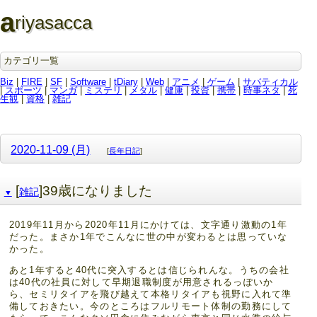
a
riyasacca
カテゴリ一覧
Biz
|
FIRE
|
SF
|
Software
|
tDiary
|
Web
|
アニメ
|
ゲーム
|
サバティカル
|
スポーツ
|
マンガ
|
ミステリ
|
メタル
|
健康
|
投資
|
携帯
|
時事ネタ
|
死
生観
|
資格
|
雑記
2020-11-09 (月)
[
長年日記
]
[
]39歳になりました
雑記
▼
2019年11月から2020年11月にかけては、文字通り激動の1年
だった。まさか1年でこんなに世の中が変わるとは思っていな
かった。
あと1年すると40代に突入するとは信じられんな。うちの会社
は40代の社員に対して早期退職制度が用意されるっぽいか
ら、セミリタイアを飛び越えて本格リタイアも視野に入れて準
備しておきたい。今のところはフルリモート体制の勤務にして