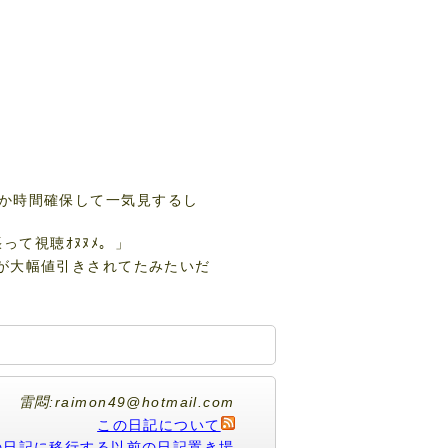
か時間確保して一気見するし
って視聴ｵﾇﾇﾒ。」
M3）が大幅値引きされてたみたいだ
雷悶:raimon49@hotmail.com
この日記について
の日記に移行する以前の日記置き場