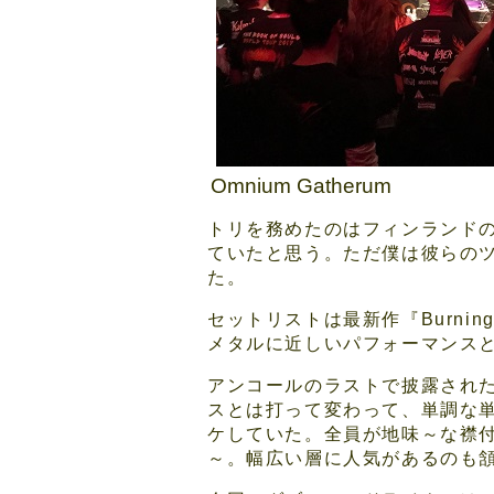
Omnium Gatherum
トリを務めたのはフィンランドのモ
ていたと思う。ただ僕は彼らの
た。
セットリストは最新作『Burni
メタルに近しいパフォーマンス
アンコールのラストで披露されたSk
スとは打って変わって、単調な
ケしていた。全員が地味～な襟
～。幅広い層に人気があるのも