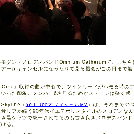
ダン・メロデスバンドOmnium Gatherumで、こ
ツアーがキャンセルになったりで見る機会がこの日まで無
ng Cold』収録の曲が中心で、ツインリードがハモる時
といった印象。メンバー6名居るためかステージは狭く感
yline（
YouTubeオフィシャルMV
）は、それまでの
単音リフが続く90年代イエテボリスタイルのメロデスな
付き黒シャツで統一されてるのも古き良きメロデスバンド
頷ける。