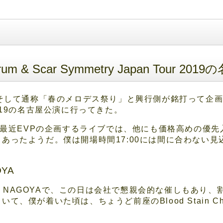
herum & Scar Symmetry Japan Tou
 vol.6」そして通称「春のメロデス祭り」と興行側が銘打って企画され
our 2019の名古屋公演に行ってきた。
円。最近EVPの企画するライブでは、他にも価格高めの優
あったようだ。僕は開場時間17:00には間に合わない
OYA
EXT NAGOYAで、この日は会社で懇親会的な催しもあり
、僕が着いた頃は、ちょうど前座のBlood Stain C