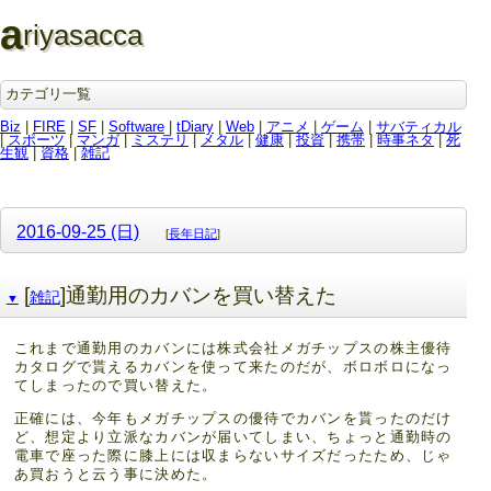
a
riyasacca
カテゴリ一覧
Biz
|
FIRE
|
SF
|
Software
|
tDiary
|
Web
|
アニメ
|
ゲーム
|
サバティカル
|
スポーツ
|
マンガ
|
ミステリ
|
メタル
|
健康
|
投資
|
携帯
|
時事ネタ
|
死
生観
|
資格
|
雑記
2016-09-25 (日)
[
長年日記
]
[
]通勤用のカバンを買い替えた
雑記
▼
これまで通勤用のカバンには株式会社メガチップスの株主優待
カタログで貰えるカバンを使って来たのだが、ボロボロになっ
てしまったので買い替えた。
正確には、今年もメガチップスの優待でカバンを貰ったのだけ
ど、想定より立派なカバンが届いてしまい、ちょっと通勤時の
電車で座った際に膝上には収まらないサイズだったため、じゃ
あ買おうと云う事に決めた。