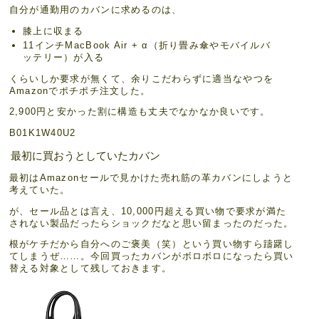
自分が通勤用のカバンに求めるのは、
膝上に収まる
11インチMacBook Air + α（折り畳み傘やモバイルバ
ッテリー）が入る
くらいしか要求が無くて、余りこだわらずに適当なやつを
Amazonでポチポチ注文した。
2,900円と安かった割に構造も丈夫でなかなか良いです。
B01K1W40U2
最初に買おうとしていたカバン
最初はAmazonセールで見かけた売れ筋の革カバンにしようと
考えていた。
が、セール品とは言え、10,000円超える買い物で要求が満た
されない製品だったらショックだなと思い留まったのだった。
根がケチだから自分へのご褒美（笑）という買い物すら躊躇し
てしまうぜ……。今回買ったカバンがボロボロになったら買い
替える対象として残しておきます。