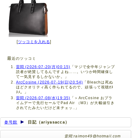
[
ツッコミを入れる
]
最
近のツッコミ
雷悶 (2026-07-20(月)00:15)
「マジで全中年ジャンプ
読者が絶賛してるんですよね……。いつか時間確保し
て一気見するしかないか。」
ArcCosine (2026-07-19(日)20:54)
「Bleachは死ぬ
ほどクオリティ高く作られてるので、頑張って視聴ｵﾇ
ﾇﾒ。」
雷悶 (2026-07-08(水)19:35)
「＞ArcCosine おプラ
イムデーで先行セールでPad Air （M3）が大幅値引き
されてたみたいだけど未チェッ..」
参号館
日記（ariyasacca）
雷悶:raimon49@hotmail.com