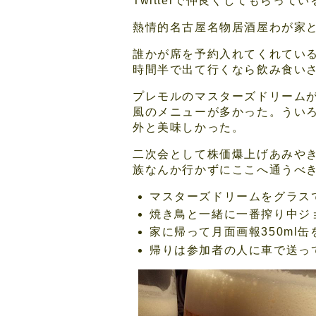
Twitterで仲良くしてもらっ
熱情的名古屋名物居酒屋わが家
誰かが席を予約入れてくれてい
時間半で出て行くなら飲み食い
プレモルのマスターズドリーム
風のメニューが多かった。うい
外と美味しかった。
二次会として株価爆上げあみや
族なんか行かずにここへ通うべ
マスターズドリームをグラス
焼き鳥と一緒に一番搾り中ジ
家に帰って月面画報350ml缶
帰りは参加者の人に車で送っ