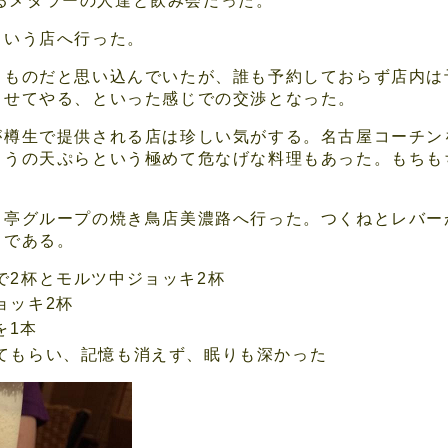
ているメタラーの人達と飲み会だった。
という店へ行った。
るものだと思い込んでいたが、誰も予約しておらず店内は
させてやる、といった感じでの交渉となった。
が樽生で提供される店は珍しい気がする。名古屋コーチン
ろうの天ぷらという極めて危なげな料理もあった。もちも
き亭グループの焼き鳥店美濃路へ行った。つくねとレバー
きである。
で2杯とモルツ中ジョッキ2杯
ョッキ2杯
を1本
てもらい、記憶も消えず、眠りも深かった