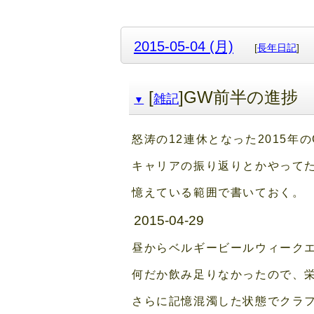
2015-05-04 (月)
[
長年日記
]
[
]GW前半の進捗
雑記
▼
怒涛の12連休となった2015
キャリアの振り返りとかやって
憶えている範囲で書いておく。
2015-04-29
昼からベルギービールウィーク
何だか飲み足りなかったので、
さらに記憶混濁した状態でクラ