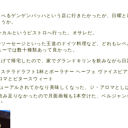
選べるゲンゲンバッハという店に行きたかったが、日曜と
ろうか。
カンカルというビストロへ行った。オサレだ。
やソーセージといった王道のドイツ料理など、どれもレベ
ューでは数十種類あって良かった。
上げて帰宅したので、家でグランドキリンを飲みながら日
ステラドラフト1杯とポーラナー ヘーフェ ヴァイスビア
ロマとビタースウィート
ューアルされてかなり美味しくなった、ジ・アロマとし
飲み足りなかったので月面画報も1本空けた、ベルジャン
い