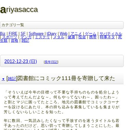
a
riyasacca
カテゴリ一覧
Biz
|
FIRE
|
SF
|
Software
|
tDiary
|
Web
|
アニメ
|
ゲーム
|
サバティカル
|
スポーツ
|
マンガ
|
ミステリ
|
メタル
|
健康
|
投資
|
携帯
|
時事ネタ
|
死
生観
|
資格
|
雑記
2012-12-23 (日)
[
長年日記
]
[
]図書館にコミック111冊を寄贈して来た
雑記
▼
「そういえば今年の目標って不要な手持ちのものを処分しよう
って考えてたんだよな～。何もやってないわ～。困ったわ～」
と割とマジに困ってたところ、地元の図書館でコミックコーナ
ーを設けるにあたり、本の持ち込みを募集しているも集まりが
芳しくないらしいことを知った。
年に数回、一気読みしたくなって手放すのを迷うタイトルも若
干あったのだけど、思い切って寄贈してしまうことにした。最