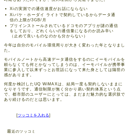
Xiの実測での通信速度がお話にならない
Xiパケ・ホーダイ ライトで契約しているからデータ通
信の上限が3GB/月
プリインストールされているドコモのアプリが謎の通信
をしており、どれくらいの通信量になるのか読み辛い
（止めて良いものなのかも分からない）
今年は自分のモバイル環境周りが大きく変わった年となりまし
た。
モバイルノートから高速データ通信をするのにイーモバイルを
頼らなくても何とかなってしまうのは、イーモバイルが携帯事
業に参入して以来ずっとお世話になって来た身としては隔世の
感があります。
何度か検討したUQ WiMAXは、結局一度も契約しないままに
なりそうです。通信制限が無く分かり易い契約体系という点
で、都市部のユーザーにとっては、まだまだ魅力的な選択肢で
あり続けるのだとは思います。
[
ツッコミを入れる
]
最
近のツッコミ