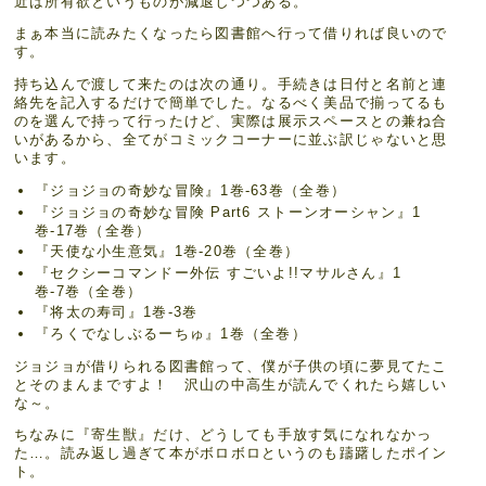
近は所有欲というものが減退しつつある。
まぁ本当に読みたくなったら図書館へ行って借りれば良いので
す。
持ち込んで渡して来たのは次の通り。手続きは日付と名前と連
絡先を記入するだけで簡単でした。なるべく美品で揃ってるも
のを選んで持って行ったけど、実際は展示スペースとの兼ね合
いがあるから、全てがコミックコーナーに並ぶ訳じゃないと思
います。
『ジョジョの奇妙な冒険』1巻-63巻（全巻）
『ジョジョの奇妙な冒険 Part6 ストーンオーシャン』1
巻-17巻（全巻）
『天使な小生意気』1巻-20巻（全巻）
『セクシーコマンドー外伝 すごいよ!!マサルさん』1
巻-7巻（全巻）
『将太の寿司』1巻-3巻
『ろくでなしぶるーちゅ』1巻（全巻）
ジョジョが借りられる図書館って、僕が子供の頃に夢見てたこ
とそのまんまですよ！ 沢山の中高生が読んでくれたら嬉しい
な～。
ちなみに『寄生獣』だけ、どうしても手放す気になれなかっ
た…。読み返し過ぎて本がボロボロというのも躊躇したポイン
ト。