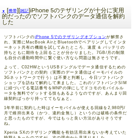
[
][
]iPhone 5のテザリングが十分に実用
携帯
雑記
▼
的だったのでソフトバンクのデータ通信を解約
した
ソフトバンクの
iPhone 5でのテザリングオプション
が解禁さ
れ、実際にMacBook AirとBluetoothでペアリングしてインタ
ーネット共有の機能を試してみたところ、速度 & バッテリの
持ちともに期待を上回ることが分かりました。7GB/月の制限
も自分の通勤時間中に繋ぐ使い方なら問題は無さそうです。
よって、C02HWというUSBドングルでデータ通信するための
ソフトバンクとの契約（実際のデータ通信はイーモバイルの
3Gネットワークで行う）は不要と判断し、今日ソフトバンク
ショップを訪ねて解約して来ました。これのソフトバンクSIM
に緋づいてる電話番号をMNPの弾にしてドコモのモバイルル
ータを無料でゲットする技もあるようなのですが、あんまり回
線契約ばっかり持っててもなぁと。
1年半前に契約した時はイーモバイルが使える回線を2,980円/
月で維持出来る（かつ、違約金無し）というのは破格の条件だ
と思ったものですが、今ではもっと良い方法がありそうです
ね。
Xperia SXのテザリング機能を有効活用出来ないか考えていた
時期もあったのですが、次の理由から見送りました。