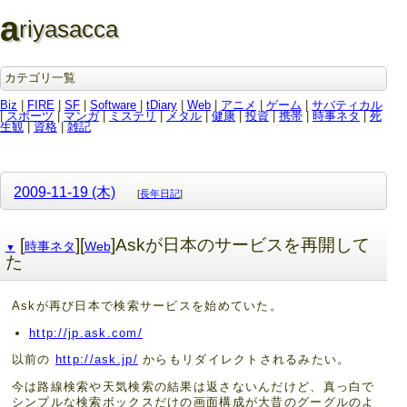
a
riyasacca
カテゴリ一覧
Biz
|
FIRE
|
SF
|
Software
|
tDiary
|
Web
|
アニメ
|
ゲーム
|
サバティカル
|
スポーツ
|
マンガ
|
ミステリ
|
メタル
|
健康
|
投資
|
携帯
|
時事ネタ
|
死
生観
|
資格
|
雑記
2009-11-19 (木)
[
長年日記
]
[
][
]Askが日本のサービスを再開して
時事ネタ
Web
▼
た
Askが再び日本で検索サービスを始めていた。
http://jp.ask.com/
以前の
http://ask.jp/
からもリダイレクトされるみたい。
今は路線検索や天気検索の結果は返さないんだけど、真っ白で
シンプルな検索ボックスだけの画面構成が大昔のグーグルのよ