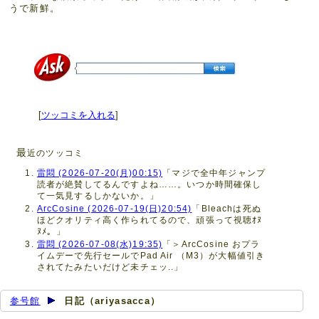
うで新鮮。
[
ツッコミを入れる
]
最
近のツッコミ
雷悶 (2026-07-20(月)00:15)
「マジで全中年ジャンプ
読者が絶賛してるんですよね……。いつか時間確保し
て一気見するしかないか。」
ArcCosine (2026-07-19(日)20:54)
「Bleachは死ぬ
ほどクオリティ高く作られてるので、頑張って視聴ｵﾇ
ﾇﾒ。」
雷悶 (2026-07-08(水)19:35)
「＞ArcCosine おプラ
イムデーで先行セールでPad Air （M3）が大幅値引き
されてたみたいだけど未チェッ..」
参号館
日記（ariyasacca）