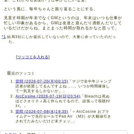
という風に、毎年ちゃんと振り返ることにする。
見直す時期が年末でなくGWというのは、年末はいつも仕事が
忙しい印象があるから。GWは友達と遊んだり酒飲んだりして
いるだけだからね、まとまった時間が取れるかなと思って。
*1
結局3社にしか提出していないので、大量に余っていたのだっ
た。
[
ツッコミを入れる
]
最
近のツッコミ
雷悶 (2026-07-20(月)00:15)
「マジで全中年ジャンプ
読者が絶賛してるんですよね……。いつか時間確保し
て一気見するしかないか。」
ArcCosine (2026-07-19(日)20:54)
「Bleachは死ぬ
ほどクオリティ高く作られてるので、頑張って視聴ｵﾇ
ﾇﾒ。」
雷悶 (2026-07-08(水)19:35)
「＞ArcCosine おプラ
イムデーで先行セールでPad Air （M3）が大幅値引き
されてたみたいだけど未チェッ..」