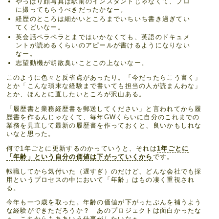
やっぱり顔写真は駅前のインスタントじゃなくて、プロ
に撮ってもらうべきだったかなー。
経歴のところは細かいところまでいちいち書き過ぎてい
てくどいなー。
英会話ペラペラとまではいかなくても、英語のドキュメ
ントが読めるくらいのアピールが書けるようになりない
なー。
志望動機が胡散臭いことこの上ないなー。
このように色々と反省点があったり。「今だったらこう書く」
とか「こんな瑣末な経験まで書いても担当の人が読まんわな」
とか、ほんとに直したいところが沢山ある。
「履歴書と業務経歴書を郵送してください」と言われてから履
歴書を作るんじゃなくて、毎年GWくらいに自分のこれまでの
業務を見直して最新の履歴書を作っておくと、良いかもしれな
いなと思った。
何で1年ごとに更新するのかっていうと、それは
1年ごとに
「年齢」という自分の価値は下がっていくから
です。
転職してから気付いた（遅すぎ）のだけど、どんな会社でも採
用というプロセスの中において「年齢」はもの凄く重視され
る。
今年も一つ歳を取った。年齢の価値が下がったぶんを補うよう
な経験ができただろうか？ あのプロジェクトは面白かったな
ぁ、これからもああいう仕事がしたいなぁ。