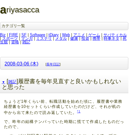
a
riyasacca
カテゴリ一覧
Biz
|
FIRE
|
SF
|
Software
|
tDiary
|
Web
|
アニメ
|
ゲーム
|
サバティカル
|
スポーツ
|
マンガ
|
ミステリ
|
メタル
|
健康
|
投資
|
携帯
|
時事ネタ
|
死
生観
|
資格
|
雑記
2008-03-06 (木)
[
長年日記
]
[
]履歴書を毎年見直すと良いかもしれない
雑記
▼
と思った
ちょうど1年くらい前、転職活動を始めた頃に、履歴書や業務
経歴書を10セットくらい作成していたのだけど、それが机の
*1
中から出て来たので読み返していた。
で、昨年の結構テンパっていた時期に慌てて作成したものだっ
たので、