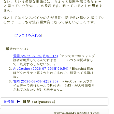
ない、という強硬な主張には、ちょっと疑問を感じるなぁ〜
と思っていた矢先
、この発表です。狙っているとしか思えま
せん。
僕としてはインスパイヤの方が日常生活で使い易いと感じてい
るので、こっちが流行語大賞になって欲しいところです。
[
ツッコミを入れる
]
最
近のツッコミ
雷悶 (2026-07-20(月)00:15)
「マジで全中年ジャンプ
読者が絶賛してるんですよね……。いつか時間確保し
て一気見するしかないか。」
ArcCosine (2026-07-19(日)20:54)
「Bleachは死ぬ
ほどクオリティ高く作られてるので、頑張って視聴ｵﾇ
ﾇﾒ。」
雷悶 (2026-07-08(水)19:35)
「＞ArcCosine おプラ
イムデーで先行セールでPad Air （M3）が大幅値引き
されてたみたいだけど未チェッ..」
参号館
日記（ariyasacca）
雷悶:raimon49@hotmail.com