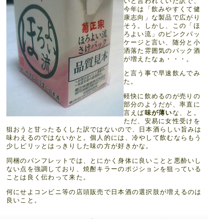
いと言われていた訳で、
今年は「飲みやすくて健
康志向」な製品で広がり
そう。しかし、この「ほ
ろよい流」のピンクパッ
ケージと言い、随分と小
洒落た雰囲気のパック酒
が増えたなぁ・・・。
と言う事で早速飲んでみ
た。
軽快に飲めるのが売りの
部分のようだが、率直に
言えば
味が薄い
な、と。
ただ、安易に女性受けを
狙おうと甘ったるくした訳ではないので、日本酒らしい旨みは
味わえるのではないかと。個人的には、冷やして飲むならもう
少しピリッとはっきりした味の方が好きかな。
同梱のパンフレットでは、とにかく身体に良いことと悪酔いし
ない点を強調しており、焼酎キラーのポジションを狙っている
ことは良く伝わって来た。
何にせよコンビニ等の店頭販売で日本酒の選択肢が増えるのは
良いこと。