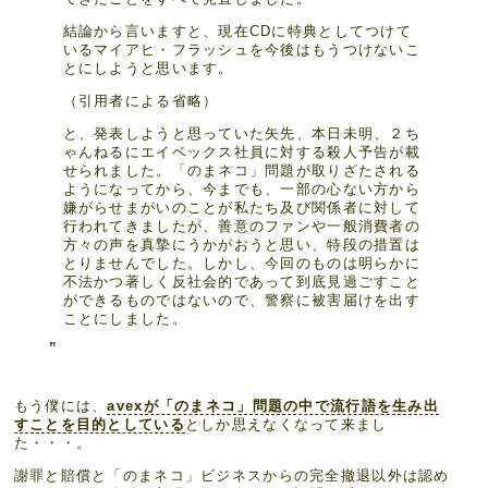
結論から言いますと、現在CDに特典としてつけて
いるマイアヒ・フラッシュを今後はもうつけないこ
とにしようと思います。
（引用者による省略）
と、発表しようと思っていた矢先、本日未明、２ち
ゃんねるにエイベックス社員に対する殺人予告が載
せられました。「のまネコ」問題が取りざたされる
ようになってから、今までも、一部の心ない方から
嫌がらせまがいのことが私たち及び関係者に対して
行われてきましたが、善意のファンや一般消費者の
方々の声を真摯にうかがおうと思い、特段の措置は
とりませんでした。しかし、今回のものは明らかに
不法かつ著しく反社会的であって到底見過ごすこと
ができるものではないので、警察に被害届けを出す
ことにしました。
もう僕には、
avexが「のまネコ」問題の中で流行語を生み出
すことを目的としている
としか思えなくなって来まし
た・・・。
謝罪と賠償と「のまネコ」ビジネスからの完全撤退以外は認め