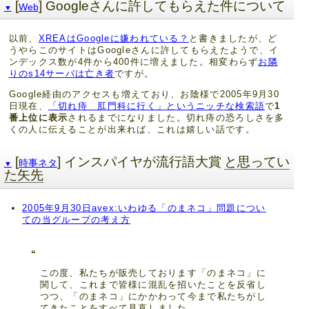
[
] Googleさんに許してもらえた件について
Web
▼
以前、
XREAはGoogleに嫌われている？
と書きましたが、ど
うやらこのサイトはGoogleさんに許してもらえたようで、イ
ンデックス数が4件から400件に増えました。相変わらず
お隣
りのs14サーバは亡き者
ですが。
Google経由のアクセスも増えており、お陰様で2005年9月30
日現在、
「切れ痔 肛門科に行く」というニッチな検索語
で
1
番上位に表示
されるまでになりました。切れ痔の恐ろしさを多
くの人に伝えることが出来れば、これは嬉しい話です。
[
] インスパイヤが流行語大賞
と思ってい
時事ネタ
▼
た矢先
2005年9月30日avex:いわゆる「のまネコ」問題につい
ての当グループの考え方
この度、私たちが販売しております「のまネコ」に
関して、これまで皆様に混乱を招いたことを反省し
つつ、「のまネコ」にかかわって今まで私たちがし
てきたことをすべて見直しました。