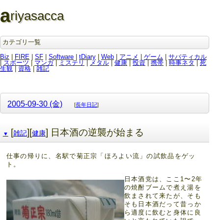
a
riyasacca
カテゴリ一覧
Biz
|
FIRE
|
SF
|
Software
|
tDiary
|
Web
|
アニメ
|
ゲーム
|
サバティカル
|
スポーツ
|
マンガ
|
ミステリ
|
メタル
|
健康
|
投資
|
携帯
|
時事ネタ
|
死
生観
|
資格
|
雑記
2005-09-30 (金)
[
長年日記
]
[
][
] 日本酒の逆襲が始まる
雑記
健康
▼
仕事の帰りに、名駅で菊正宗「ほろよい流」の試飲品をゲッ
ト。
日本酒党は、ここ1〜2年
の焼酎ブームで煮え湯を
飲まされて来たが、そも
そも日本酒だって昔っか
ら適度に飲むと身体に良