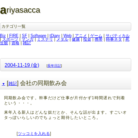
a
riyasacca
カテゴリ一覧
Biz
|
FIRE
|
SF
|
Software
|
tDiary
|
Web
|
アニメ
|
ゲーム
|
サバティカル
|
スポーツ
|
マンガ
|
ミステリ
|
メタル
|
健康
|
投資
|
携帯
|
時事ネタ
|
死
生観
|
資格
|
雑記
2004-11-19 (金)
[
長年日記
]
[
] 会社の同期飲み会
雑記
▼
同期飲み会です。幹事だけど仕事が片付かず1時間遅れで到着
という・・・。
来年入る新人はどんな奴だとか、そんな話が出ます。すごいオ
タっぽいらしいのでちょっと期待したいところ。
[
ツッコミを入れる
]