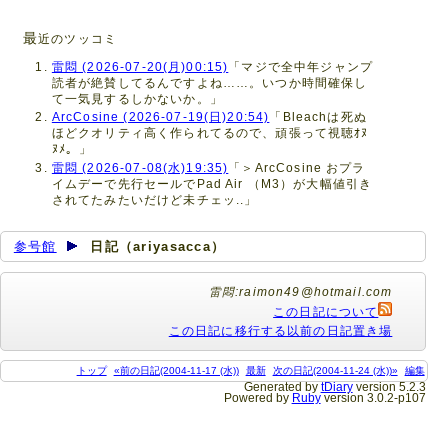
最
近のツッコミ
雷悶 (2026-07-20(月)00:15)
「マジで全中年ジャンプ
読者が絶賛してるんですよね……。いつか時間確保し
て一気見するしかないか。」
ArcCosine (2026-07-19(日)20:54)
「Bleachは死ぬ
ほどクオリティ高く作られてるので、頑張って視聴ｵﾇ
ﾇﾒ。」
雷悶 (2026-07-08(水)19:35)
「＞ArcCosine おプラ
イムデーで先行セールでPad Air （M3）が大幅値引き
されてたみたいだけど未チェッ..」
参号館
日記（ariyasacca）
雷悶:raimon49@hotmail.com
この日記について
この日記に移行する以前の日記置き場
トップ
«前の日記(2004-11-17 (水))
最新
次の日記(2004-11-24 (水))»
編集
Generated by
tDiary
version 5.2.3
Powered by
Ruby
version 3.0.2-p107