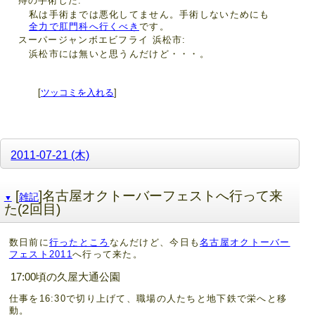
痔の手術した
私は手術までは悪化してません。手術しないためにも
全力で肛門科へ行くべき
です。
スーパージャンボエビフライ 浜松市
浜松市には無いと思うんだけど・・・。
[
ツッコミを入れる
]
2011-07-21 (木)
[
]名古屋オクトーバーフェストへ行って来
雑記
▼
た(2回目)
数日前に
行ったところ
なんだけど、今日も
名古屋オクトーバー
フェスト2011
へ行って来た。
17:00頃の久屋大通公園
仕事を16:30で切り上げて、職場の人たちと地下鉄で栄へと移
動。