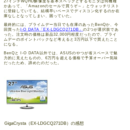
27インチWQHD解像度を基本スペックとするモニタは何機種
かあって、「Amazonのセールで買うぞ～」とウォッチリスト
に登録していても、結構早いペースでディスコン化するのか在
庫なしとなってしまい、困っていた。
最終的には、プライムデー当日でも在庫のあったBenQか、今
回買った
I-O DATA「EX-LDGCQ271DB」
の2つが選択肢であ
った。注文時の価格は新品32,000円程度だったので、プライ
ムデーのポイントバックなど考えると3万円以下で買えたこと
になる。
BenQと I-O DATA以外では、ASUSのやつが省スペースで魅
力的に見えたものの、6万円を超える価格で予算オーバー気味
だったため、諦めたのだった。
GigaCrysta（EX-LDGCQ271DB）の感想