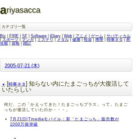
a
riyasacca
カテゴリ一覧
Biz
|
FIRE
|
SF
|
Software
|
tDiary
|
Web
|
アニメ
|
ゲーム
|
サバティカル
|
スポーツ
|
マンガ
|
ミステリ
|
メタル
|
健康
|
投資
|
携帯
|
時事ネタ
|
死
生観
|
資格
|
雑記
2005-07-21 (木)
[
] 知らない内にたまごっちが大復活して
時事ネタ
▼
いたらしい
何だ、この「かえってきた！たまごっちプラス」って。たまご
っちが復活していたのか・・・。
7月21日ITmediaモバイル：新「たまごっち」販売数が
1000万個突破