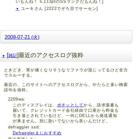
いもんね！ 5,113ptのSSランクだもんね！]
ユーキさん
[2222でぞろ目でサーセン]
▼
2009-07-21 (火)
[
]最近のアクセスログ抜粋
雑記
▼
ときどき、胃が痛くなりそうなリファラが混じってるけど全力
でスルーする。
最近の、このサイトへのアクセスログから、やたらと多い検索
語句を抜粋。
2209wa
このディスプレイは、
ポチッとして
から、請求葉書も
届いて、クレジットカード会社経由で口座から料金も
引き落とされているけど、一向にDELLから発送通知
が来ません。別に急いでないから良いんだけど。
defraggler ssd
Defragglerまじおすすめ