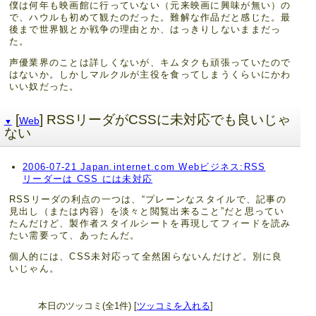
僕は何年も映画館に行っていない（元来映画に興味が無い）の
で、ハウルも初めて観たのだった。難解な作品だと感じた。最
後まで世界観とか戦争の理由とか、はっきりしないままだっ
た。
声優業界のことは詳しくないが、キムタクも頑張っていたので
はないか。しかしマルクルが主役を食ってしまうくらいにかわ
いい奴だった。
[
] RSSリーダがCSSに未対応でも良いじゃ
Web
▼
ない
2006-07-21 Japan.internet.com Webビジネス:RSS
リーダーは CSS には未対応
RSSリーダの利点の一つは、“プレーンなスタイルで、記事の
見出し（または内容）を淡々と閲覧出来ること”だと思ってい
たんだけど、製作者スタイルシートを再現してフィードを読み
たい需要って、あったんだ。
個人的には、CSS未対応って全然困らないんだけど。別に良
いじゃん。
本日のツッコミ(全1件) [
ツッコミを入れる
]