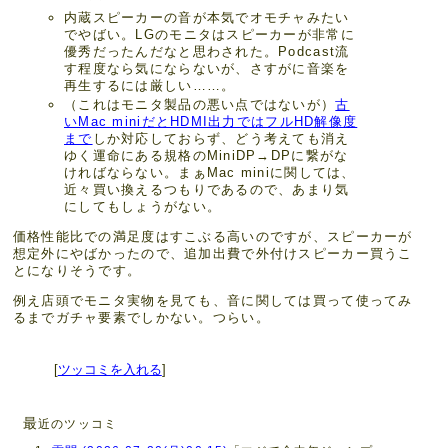
内蔵スピーカーの音が本気でオモチャみたい
でやばい。LGのモニタはスピーカーが非常に
優秀だったんだなと思わされた。Podcast流
す程度なら気にならないが、さすがに音楽を
再生するには厳しい……。
（これはモニタ製品の悪い点ではないが）
古
いMac miniだとHDMI出力ではフルHD解像度
まで
しか対応しておらず、どう考えても消え
ゆく運命にある規格のMiniDP→DPに繋がな
ければならない。まぁMac miniに関しては、
近々買い換えるつもりであるので、あまり気
にしてもしょうがない。
価格性能比での満足度はすこぶる高いのですが、スピーカーが
想定外にやばかったので、追加出費で外付けスピーカー買うこ
とになりそうです。
例え店頭でモニタ実物を見ても、音に関しては買って使ってみ
るまでガチャ要素でしかない。つらい。
[
ツッコミを入れる
]
最
近のツッコミ