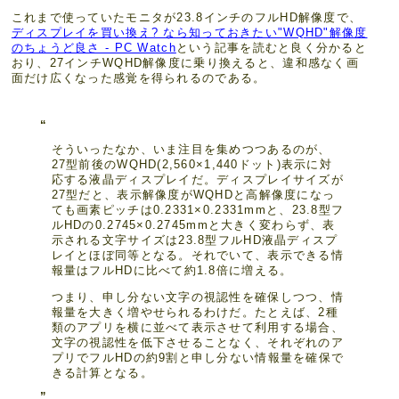
これまで使っていたモニタが23.8インチのフルHD解像度で、
ディスプレイを買い換え? なら知っておきたい"WQHD"解像度
のちょうど良さ - PC Watch
という記事を読むと良く分かると
おり、27インチWQHD解像度に乗り換えると、違和感なく画
面だけ広くなった感覚を得られるのである。
そういったなか、いま注目を集めつつあるのが、
27型前後のWQHD(2,560×1,440ドット)表示に対
応する液晶ディスプレイだ。ディスプレイサイズが
27型だと、表示解像度がWQHDと高解像度になっ
ても画素ピッチは0.2331×0.2331mmと、23.8型フ
ルHDの0.2745×0.2745mmと大きく変わらず、表
示される文字サイズは23.8型フルHD液晶ディスプ
レイとほぼ同等となる。それでいて、表示できる情
報量はフルHDに比べて約1.8倍に増える。
つまり、申し分ない文字の視認性を確保しつつ、情
報量を大きく増やせられるわけだ。たとえば、2種
類のアプリを横に並べて表示させて利用する場合、
文字の視認性を低下させることなく、それぞれのア
プリでフルHDの約9割と申し分ない情報量を確保で
きる計算となる。