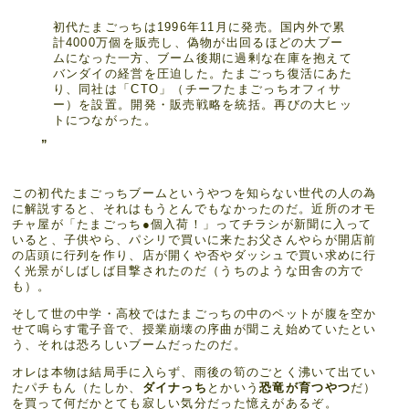
初代たまごっちは1996年11月に発売。国内外で累
計4000万個を販売し、偽物が出回るほどの大ブー
ムになった一方、ブーム後期に過剰な在庫を抱えて
バンダイの経営を圧迫した。たまごっち復活にあた
り、同社は「CTO」（チーフたまごっちオフィサ
ー）を設置。開発・販売戦略を統括。再びの大ヒッ
トにつながった。
この初代たまごっちブームというやつを知らない世代の人の為
に解説すると、それはもうとんでもなかったのだ。近所のオモ
チャ屋が「たまごっち●個入荷！」ってチラシが新聞に入って
いると、子供やら、パシリで買いに来たお父さんやらが開店前
の店頭に行列を作り、店が開くや否やダッシュで買い求めに行
く光景がしばしば目撃されたのだ（うちのような田舎の方で
も）。
そして世の中学・高校ではたまごっちの中のペットが腹を空か
せて鳴らす電子音で、授業崩壊の序曲が聞こえ始めていたとい
う、それは恐ろしいブームだったのだ。
オレは本物は結局手に入らず、雨後の筍のごとく沸いて出てい
たパチもん（たしか、
ダイナっち
とかいう
恐竜が育つやつ
だ）
を買って何だかとても寂しい気分だった憶えがあるぞ。