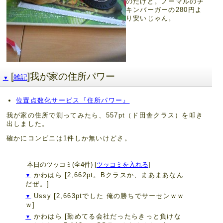
のだけど。ノーマルのチ
キンバーガーの280円よ
り安いじゃん。
[
]我が家の住所パワー
雑記
▼
位置点数化サービス『住所パワー』
我が家の住所で測ってみたら、557pt（ド田舎クラス）を叩き
出しました。
確かにコンビニは1件しか無いけどさ。
本日のツッコミ(全4件) [
ツッコミを入れる
]
かわはら
[2,662pt。Bクラスか、まあまあなん
▼
だぜ。]
Ussy
[2,663ptでした 俺の勝ちでサーセンｗｗ
▼
ｗ]
かわはら
[勤めてる会社だったらきっと負けな
▼