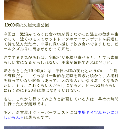
19:00頃の久屋大通公園
今回は、激混みでろくに食べ物が買えなかった過去の教訓を生
かして、近くのモスでホットドッグやオニオンポテトを調達し
て持ち込んだため、非常に良い感じで飲み食いできました。ビ
ールクズぶりに磨きがかかって来た。
注文する勇気があれば、宅配ピザを取り寄せると、とても素晴
らしい宴になるかもしれない。座席が確保できればだけど。
帰ろうとした19:00頃には、平日木曜の夜だというのに、ご覧
の有様だよ！ やっぱり一般的な定時を過ぎた頃から、入場料
を取っていない関係もあって、人の流入がかなり激しくなるみ
たい。もう、これくらい人だらけになると、ビール1杯もらい
に行くのにも20分は並ばなきゃいけない。
もし、これから行ってみようと計画している人は、早めの時間
に行った方が無難です。
あと、名古屋オクトーバーフェストには
本場ドイツみたいにけ
しからん人
は居らんです。