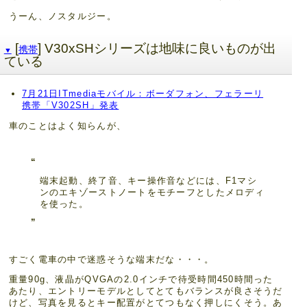
うーん、ノスタルジー。
[
] V30xSHシリーズは地味に良いものが出
携帯
▼
ている
7月21日ITmediaモバイル：ボーダフォン、フェラーリ
携帯「V302SH」発表
車のことはよく知らんが、
端末起動、終了音、キー操作音などには、F1マシ
ンのエキゾーストノートをモチーフとしたメロディ
を使った。
すごく電車の中で迷惑そうな端末だな・・・。
重量90g、液晶がQVGAの2.0インチで待受時間450時間った
あたり、エントリーモデルとしてとてもバランスが良さそうだ
けど、写真を見るとキー配置がとてつもなく押しにくそう。あ