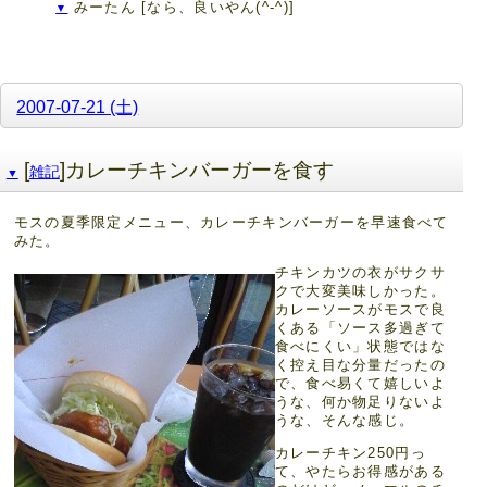
みーたん
[なら、良いやん(^-^)]
▼
2007-07-21 (土)
[
]カレーチキンバーガーを食す
雑記
▼
モスの夏季限定メニュー、カレーチキンバーガーを早速食べて
みた。
チキンカツの衣がサクサ
クで大変美味しかった。
カレーソースがモスで良
くある「ソース多過ぎて
食べにくい」状態ではな
く控え目な分量だったの
で、食べ易くて嬉しいよ
うな、何か物足りないよ
うな、そんな感じ。
カレーチキン250円っ
て、やたらお得感がある