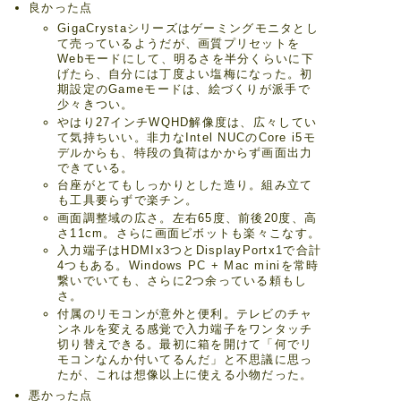
良かった点
GigaCrystaシリーズはゲーミングモニタとし
て売っているようだが、画質プリセットを
Webモードにして、明るさを半分くらいに下
げたら、自分には丁度よい塩梅になった。初
期設定のGameモードは、絵づくりが派手で
少々きつい。
やはり27インチWQHD解像度は、広々してい
て気持ちいい。非力なIntel NUCのCore i5モ
デルからも、特段の負荷はかからず画面出力
できている。
台座がとてもしっかりとした造り。組み立て
も工具要らずで楽チン。
画面調整域の広さ。左右65度、前後20度、高
さ11cm。さらに画面ピボットも楽々こなす。
入力端子はHDMIx3つとDisplayPortx1で合計
4つもある。Windows PC + Mac miniを常時
繋いでいても、さらに2つ余っている頼もし
さ。
付属のリモコンが意外と便利。テレビのチャ
ンネルを変える感覚で入力端子をワンタッチ
切り替えできる。最初に箱を開けて「何でリ
モコンなんか付いてるんだ」と不思議に思っ
たが、これは想像以上に使える小物だった。
悪かった点