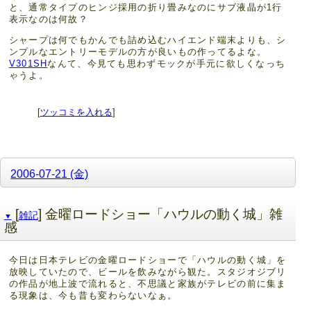
と、通常タイプのヒンジ採用の折り畳みなのにサブ液晶が1行
表示なのは何故？
シャープは何でもかんでも詰め込むハイエンド端末よりも、シ
ンプルなエントリーモデルの方が良いもの作ってるよな。
V301SH
なんて、今見ても思わずモックが手元に欲しくなっち
ゃうよ。
[
ツッコミを入れる
]
2006-07-21 (金)
[
] 金曜ロードショー「ハウルの動く城」雑
雑記
▼
感
今日は日本テレビの金曜ロードショーで「ハウルの動く城」を
放映していたので、ビールを飲みながら観た。スタジオジブリ
の作品が地上波で流れると、不思議と家族がテレビの前に集ま
る現象は、今も昔も変わらないなぁ。