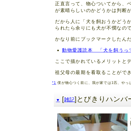
正直言って、物心ついてから、
が素晴らしいのかどうかは判断
だから人に「犬を飼おうかどう
られたら余りにも犬が不憫なの
かなり前にブックマークしたん
動物愛護読本 「犬を飼うっ
ここで描かれているメリットと
祖父母の最期を看取ることがで
*1
僕が物心つく前に、我が家では1匹、やっ
[
]とびきりハンバ
雑記
▼