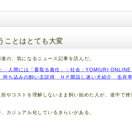
飼うことはとても大変
関連の、気になるニュース記事を読んだ。
間には「看取る責任」 : 社会 : YOMIURI ONLI
持ち込みの飼い主説得 ＨＰ開設し迷い犬紹介 生存率82
負担やコストを理解しないまま飼い始めた人が、途中で挫
が、カジュアル化しているきらいがある。