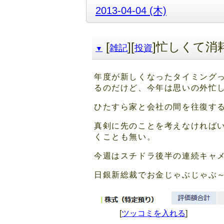
2013-04-04 (木)
[
][
]忙しくて消
雑記
投資
▼
年度が新しくなったタイミング
るのだけど、今年は思いの外忙
ひたすら家と会社の間を往復する
真剣に先のことを考えなければ
くことも無い。
今週はスチドラ後半の連続キャ
日銀新総裁でお金じゃぶじゃぶ
[
ツッコミを入れる
]