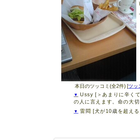
本日のツッコミ(全2件) [
ツッ
Ussy
[＞あまりに辛く
▼
の人に言えます。命の大切.
雷悶
[犬が10歳を超え
▼