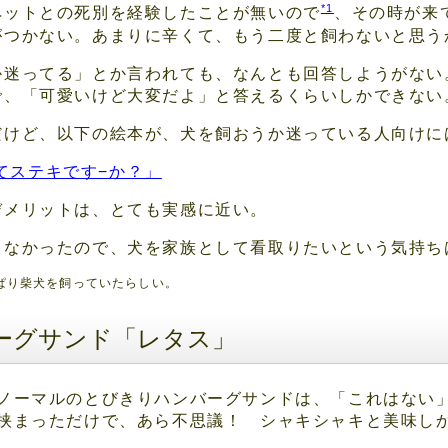
*1
ペットとの死別を経験したことが無いので
、その時が来
がつかない。あまりに辛くて、もう二度と飼わないと思う
か迷ってる」とか言われても、なんとも回答しようがない
で、「可愛いけど大変だよ」と答えるくらいしかできない
だけど、以下の絵本が、犬を飼おうか迷っている人向けに
てステキです−か？」
デメリットは、とても実感に近い。
きなかったので、犬を家族として看取りたいという気持ち
ぱり柴犬を飼っていたらしい。
ーグサンド「レタス」
ノーマルのとびきりハンバーグサンドは、「これはない
挟まっただけで、あら不思議！ シャキシャキと美味し