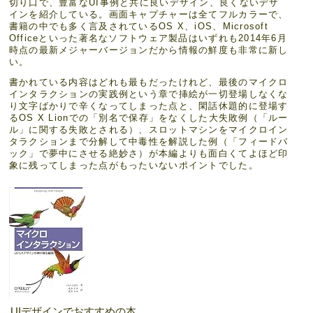
切り口で、豊富なUI事例と共に良いデザイン、良くないデザ
インを紹介している。画面キャプチャーは全てフルカラーで、
書籍の中でも多く言及されているOS X、iOS、Microsoft
Officeといった著名なソフトウェア製品はいずれも2014年6月
時点の最新メジャーバージョンだから情報の鮮度も非常に新し
い。
書かれている内容はどれも最もだったけれど、最後のマイクロ
インタラクションの実践例という章で挿絵が一切登場しなくな
り文字ばかりで辛くなってしまった点と、閑話休題的に登場す
るOS X Lionでの「別名で保存」をなくした大失敗例（「ルー
ル」に関する失敗とされる）、スロットマシンをマイクロイン
タラクションまで分解して中毒性を解説した例（「フィードバ
ック」で夢中にさせる絶妙さ）が本編よりも面白くてよほど印
象に残ってしまった点がもったいないポイントでした。
UIデザインでおすすめの本