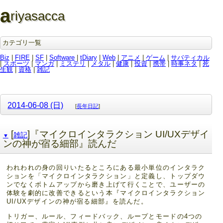
a
riyasacca
カテゴリ一覧
Biz
|
FIRE
|
SF
|
Software
|
tDiary
|
Web
|
アニメ
|
ゲーム
|
サバティカル
|
スポーツ
|
マンガ
|
ミステリ
|
メタル
|
健康
|
投資
|
携帯
|
時事ネタ
|
死
生観
|
資格
|
雑記
2014-06-08 (日)
[
長年日記
]
[
]『マイクロインタラクション UI/UXデザイ
雑記
▼
ンの神が宿る細部』読んだ
われわれの身の回りいたるところにある最小単位のインタラク
ションを「マイクロインタラクション」と定義し、トップダウ
ンでなくボトムアップから磨き上げて行くことで、ユーザーの
体験を劇的に改善できるという本『マイクロインタラクション
UI/UXデザインの神が宿る細部』を読んだ。
トリガー、ルール、フィードバック、ループとモードの4つの