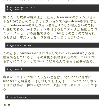
$ hg resolve 
-
m file

$ hg commit
気に入った成果が出来上がったら、Mercurialのチェンジセッ
トを1つにまとめてしまうオプションでhgpushsvnを実行する
と、Subversionのリビジョン番号が1つしか増えないので良
い感じである。-eオプションを付けるとエディタが起動してコ
ミットメッセージを編集できる。utf-8どうのこうので怒られ
るときは日本語メッセージを消してしまうと良いかも。
$ hgpushsvn 
-
c 
-
e
このとき、Subversionリポジトリでsvn:keywordsによる自
動置換をしていると、その変更が反映されるので、masterで
もすぐにコミットしてdevelに取り込んでもらう必要がある。
$ hg commit
出来がイマイチで気に入らないときは、hgpushsvnせずに
masterごと綺麗さっぱり消してしまえば、Subversionリポジ
トリには跡が一切残らないので、気軽にオレオレブランチでき
る。
$ rm 
-
rf master
参考