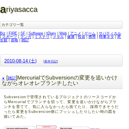
a
riyasacca
カテゴリ一覧
Biz
|
FIRE
|
SF
|
Software
|
tDiary
|
Web
|
アニメ
|
ゲーム
|
サバティカル
|
スポーツ
|
マンガ
|
ミステリ
|
メタル
|
健康
|
投資
|
携帯
|
時事ネタ
|
死
生観
|
資格
|
雑記
2010-08-14 (土)
[
長年日記
]
[
]MercurialでSubversionの変更を追いかけ
雑記
▼
ながらオレオレブランチしたい
Subversionで管理されているプロジェクトのソースコードか
らMercurialでブランチを切って、変更を追いかけながらブラ
ンチを育てて、気に入らなかったら捨てたり、採用できそうだ
ったら変更をSubversion側にプッシュしたりしたい時の図を
描いてみた。