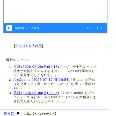
[
ツッコミを入れる
]
最
近のツッコミ
雷悶 (2026-07-20(月)00:15)
「マジで全中年ジャンプ
読者が絶賛してるんですよね……。いつか時間確保し
て一気見するしかないか。」
ArcCosine (2026-07-19(日)20:54)
「Bleachは死ぬ
ほどクオリティ高く作られてるので、頑張って視聴ｵﾇ
ﾇﾒ。」
雷悶 (2026-07-08(水)19:35)
「＞ArcCosine おプラ
イムデーで先行セールでPad Air （M3）が大幅値引き
されてたみたいだけど未チェッ..」
参号館
日記（ariyasacca）