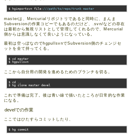
$ hgimportsvn file
:
///path/to/repo/trunk master
masterは、Mercurialリポジトリであると同時に、まんま
Subversionの作業コピーでもあるのだけど、.svn/などの存在
は最初から無視リストとして管理してくれるので、Mercurial
側からは意識しなくて良いようになっている。
最初は空っぽなのでhgpullsvnでSubversion側のチェンジセ
ットを全て持ってくる。
$ cd master

$ hgpullsvn
ここから自分用の開発を進めるためのブランチを切る。
$ cd 
..
$ hg clone master devel
これで準備は完了。後は青い線で描いたところが日常的な作業
になる。
develでの作業
ここではひたすらコミットしたり、
$ hg commit