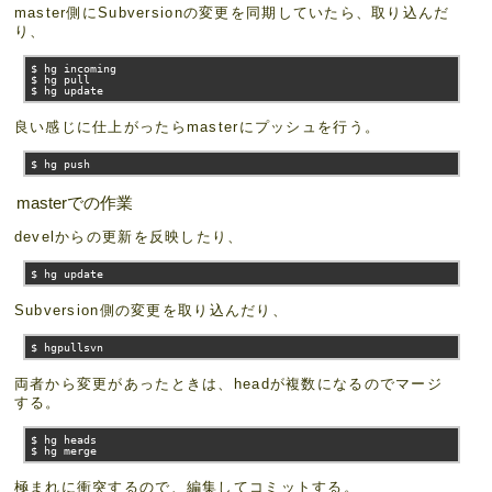
master側にSubversionの変更を同期していたら、取り込んだ
り、
$ hg incoming

$ hg pull

$ hg update
良い感じに仕上がったらmasterにプッシュを行う。
$ hg push
masterでの作業
develからの更新を反映したり、
$ hg update
Subversion側の変更を取り込んだり、
$ hgpullsvn
両者から変更があったときは、headが複数になるのでマージ
する。
$ hg heads

$ hg merge
極まれに衝突するので、編集してコミットする。