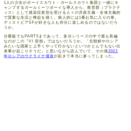
1人の少女がボーイスカウト・ガールスカウト集団と一緒にキ
ャンプするガールミーツボーイな導入から、救世群（プラクテ
ィス）として感染症差別を受ける人々の共産主義・全体主義的
で質素な生活と蜂起を描く。個人的には1番お気に入りの巻。
ディストピアSFが好きな人も存分に楽しめるのではないだろ
うか。
分冊版でもPART3まであって、多分シリーズの中で最も長編
なのがこの『VI 宿怨』ではないだろうか。「北朝鮮やロシア
みたいな国家と上手くやって行かないといつかとんでもない出
来事が起こりそうだ」と思いながら読んでいて、その後
2022
年ロシアのウクライナ侵攻
が起きて本当に参ってしまった。