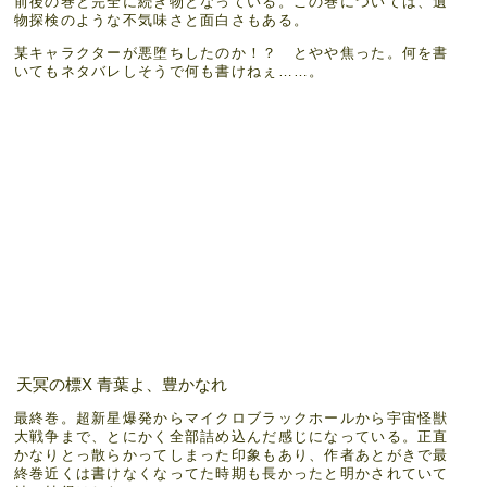
前後の巻と完全に続き物となっている。この巻については、遺
物探検のような不気味さと面白さもある。
某キャラクターが悪堕ちしたのか！？ とやや焦った。何を書
いてもネタバレしそうで何も書けねぇ……。
天冥の標X 青葉よ、豊かなれ
最終巻。超新星爆発からマイクロブラックホールから宇宙怪獣
大戦争まで、とにかく全部詰め込んだ感じになっている。正直
かなりとっ散らかってしまった印象もあり、作者あとがきで最
終巻近くは書けなくなってた時期も長かったと明かされていて