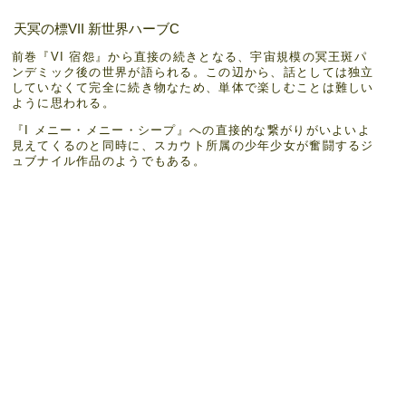
天冥の標VII 新世界ハーブC
前巻『VI 宿怨』から直接の続きとなる、宇宙規模の冥王斑パ
ンデミック後の世界が語られる。この辺から、話としては独立
していなくて完全に続き物なため、単体で楽しむことは難しい
ように思われる。
『I メニー・メニー・シープ』への直接的な繋がりがいよいよ
見えてくるのと同時に、スカウト所属の少年少女が奮闘するジ
ュブナイル作品のようでもある。