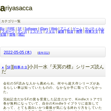
a
riyasacca
カテゴリ一覧
Biz
|
FIRE
|
SF
|
Software
|
tDiary
|
Web
|
アニメ
|
ゲーム
|
サバティカル
|
スポーツ
|
マンガ
|
ミステリ
|
メタル
|
健康
|
投資
|
携帯
|
時事ネタ
|
死
生観
|
資格
|
雑記
2022-05-05 (木)
[
長年日記
]
[
][
]小川一水『天冥の標』シリーズ読ん
SF
時事ネタ
▼
だ
会社のSF読みな人から薦められ、何やら超大作シリーズがあ
るらしい事は知っていたものの、なかなか手に取っていなかっ
た。
完結記念だかSFの賞を受賞した記念だかで、Kindleストアで1
巻が無料になっていて、自分のKindleライブラリに追加して
あって、とても面白いかつ最後が気になる終わり方をしていた