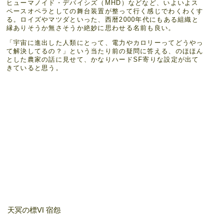
ヒューマノイド・デバイシズ（MHD）などなど、いよいよス
ペースオペラとしての舞台装置が整って行く感じでわくわくす
る。ロイズやマツダといった、西暦2000年代にもある組織と
縁ありそうか無さそうか絶妙に思わせる名前も良い。
「宇宙に進出した人類にとって、電力やカロリーってどうやっ
て解決してるの？」という当たり前の疑問に答える、のほほん
とした農家の話に見せて、かなりハードSF寄りな設定が出て
きていると思う。
天冥の標VI 宿怨