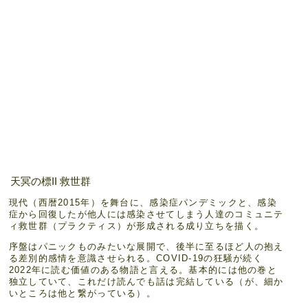
天冥の標II 救世群
現代（西暦2015年）を舞台に、感染症パンデミックと、感染
症から回復したが他人には感染させてしまう人達のコミュニテ
ィ救世群（プラクティス）が形成される成り立ちを描く。
序盤はパニックものみたいな展開で、後半に至るほど人の抱え
る差別的感情を意識させられる。COVID-19の狂騒が続く
2022年に読む価値のある物語と言える。基本的には他の巻と
独立していて、これだけ読んでも話は完結している（が、細か
いところは他と繋がっている）。