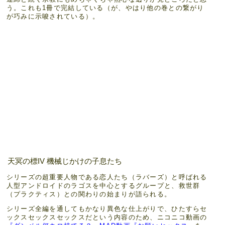
う。これも1冊で完結している（が、やはり他の巻との繋がり
が巧みに示唆されている）。
天冥の標IV 機械じかけの子息たち
シリーズの超重要人物である恋人たち（ラバーズ）と呼ばれる
人型アンドロイドのラゴスを中心とするグループと、救世群
（プラクティス）との関わりの始まりが語られる。
シリーズ全編を通してもかなり異色な仕上がりで、ひたすらセ
ックスセックスセックスだという内容のため、ニコニコ動画の