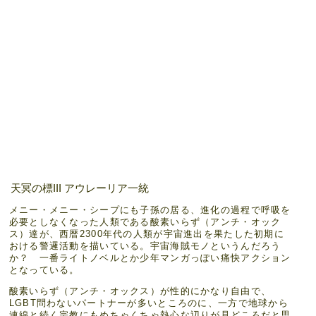
天冥の標III アウレーリア一統
メニー・メニー・シープにも子孫の居る、進化の過程で呼吸を
必要としなくなった人類である酸素いらず（アンチ・オック
ス）達が、西暦2300年代の人類が宇宙進出を果たした初期に
おける警邏活動を描いている。宇宙海賊モノというんだろう
か？ 一番ライトノベルとか少年マンガっぽい痛快アクション
となっている。
酸素いらず（アンチ・オックス）が性的にかなり自由で、
LGBT問わないパートナーが多いところのに、一方で地球から
連綿と続く宗教にもめちゃくちゃ熱心な辺りが見どころだと思