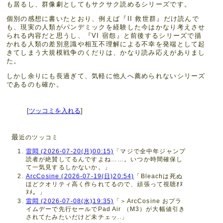
も居るし、群像劇としてもサクサク読めるシリーズです。
個別の感想に書いたとおり、例えば『II 救世群』だけ読んで
も、現実の人類がパンデミックを経験した今はかなり考えさせ
られる内容だと思うし、『VI 宿怨』と前後するシリーズで描
かれる人類の差別意識や相互不理解による不幸を発端として起
きてしまう大規模戦争のくだりは、かなり読み応えがありまし
た。
しかし余りにも長過ぎて、気軽に他人へ薦められないシリーズ
であるのも確か。
[
ツッコミを入れる
]
最
近のツッコミ
雷悶 (2026-07-20(月)00:15)
「マジで全中年ジャンプ
読者が絶賛してるんですよね……。いつか時間確保し
て一気見するしかないか。」
ArcCosine (2026-07-19(日)20:54)
「Bleachは死ぬ
ほどクオリティ高く作られてるので、頑張って視聴ｵﾇ
ﾇﾒ。」
雷悶 (2026-07-08(水)19:35)
「＞ArcCosine おプラ
イムデーで先行セールでPad Air （M3）が大幅値引き
されてたみたいだけど未チェッ..」