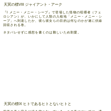
天冥の標VIII ジャイアント・アーク
『I メニー・メニー・シープ』で登場した怪物の咀嚼者（フェ
ロシアン）が、いかにして人類の入植地「メニー・メニー・シ
ープ」へ到達したか、彼ら彼女らの目的は何なのかが遂に伏線
回収される巻。
ネタバレせずに感想を書くのは難しいため割愛。
天冥の標IX ヒトであるヒトとないヒトと