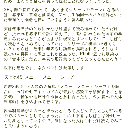
ため、まんまと全巻を買って読むことになってしまった。
SFは舞台装置であって、あくまでシリーズのテーマになるの
は、感染症、差別と被差別、知性、生物同士の相互理解といっ
た普遍的な概念を描いているように読み取った。
実は年末年始の休暇にかなり終盤まで読み進めていたのだけ
ど、扱われる感染症の話に加えて、「追い詰められた国家の暴
走」みたいなところがあまりに現実とリンクしていて、しばら
く読むのを止めてしまっていた。シリーズの後半（6巻くら
い？）からは、巻末に年表や用語集が掲載されるようになり、
読むのを再開する際はこれが役立った。Kindle版でお馴染み
の「合本版」だと、年表や用語集ってどうなってるんだろう？
以下は感想です。ネタバレには配慮します。
天冥の標I メニー・メニー・シープ
西暦2803年・人類の入植地「メニー・メニー・シープ」を舞
台に、医師のセアキ・カドムが奇妙な感染症を診察することを
契機に、怪物や地球外生命体と触れ合ったり、権力者への反体
制運動に巻き込まれて行く話。
反体制運動がスカッと成ったところで大どんでん返しが訪れる
のでポカーンとしてしまった。この上下巻はしばしば0円セー
ル対象となっているので、気になった人はこれだけ読んでみて
も良いように思う。