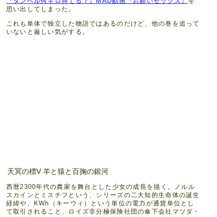
『ダンベル何キロ持てる？』MAD動画『お願いセックス』
を
思い出してしまった。
これも単体で独立した物語ではあるのだけど、他の巻を追って
いないと厳しい気がする。
天冥の標V 羊と猿と百掬の銀河
西暦2300年代の農家を舞台とした少女の成長を描く。ノルル
スカインとミスチフという、シリーズの二大知的生命体の誕生
経緯や、KWh（キーウィ）という単位の電力が通貨単位とし
て取引されること、ロイズ非分極保険社団の傘下会社マツダ・