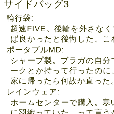
サイドバッグ3
輪行袋
超速FIVE。後輪を外さな
ば良かったと後悔した。これ
ポータブルMD
シャープ製。ブラガの自分
ークとか持って行ったのに
家に帰ったら何故か直った
レインウェア
ホームセンターで購入。寒
に羽織っていた。って言う