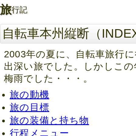
旅
行記
自転車本州縦断（INDE
2003年の夏に、自転車旅行
出深い旅でした。しかしこの
梅雨でした・・・。
旅の動機
旅の目標
旅の装備と持ち物
行程メニュー